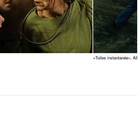
«Toiles instantanée», All