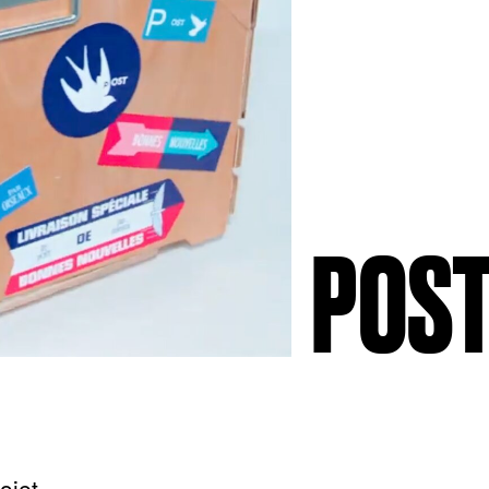
POST
ojet