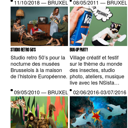
11/10/2018 — BRUXELLES, BE
08/05/2011 — BRUXEL
restaurateur, en
archéologue et survolez
la ville de Saint-Denis….
STUDIO RETRO 50'S
BUG-UP PARTY
Studio retro 50’s pour la
Village créatif et festif
nocturne des musées
sur le thème du monde
Brusselois à la maison
des insectes, studio
de l’histoire Européenne.
photo, ateliers, musique
live avec les NSista…
09/05/2010 — BRUXELLES, BE
02/06/2016-03/07/20