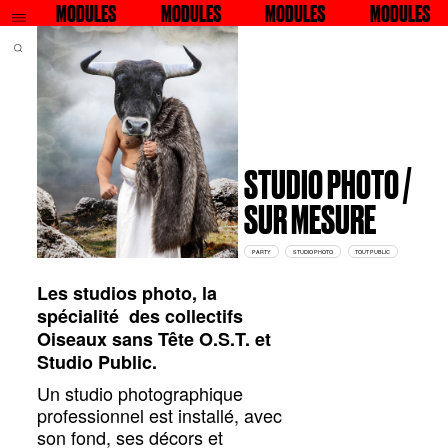
Q
CHERCHER
MODULES
RECHERCHER
MODULES
RECHERCHER
MODULES
MODULES
RECHERCHER
STUDIO PHOTO /
SUR MESURE
PARTY
STUDIO PHOTO
TOUT PUBLIC
Les studios photo, la
spécialité des collectifs
Oiseaux sans Tête O.S.T. et
Studio Public.
Un studio photographique
professionnel est installé, avec
son fond, ses décors et