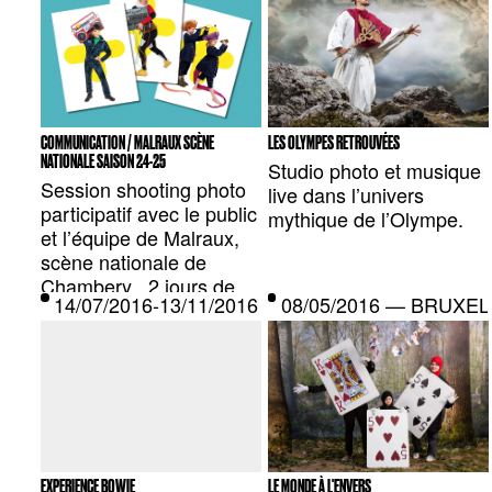
COMMUNICATION / MALRAUX SCÈNE
LES OLYMPES RETROUVÉES
NATIONALE SAISON 24-25
Studio photo et musique
Session shooting photo
live dans l’univers
participatif avec le public
mythique de l’Olympe.
et l’équipe de Malraux,
scène nationale de
Chambery , 2 jours de
14/07/2016-13/11/2016 — BOLOGNE, IT
08/05/2016 — BRUXEL
studio pour alimenter la
nouvelle identité visuelle
développée par l’agence
Signélazer .
EXPERIENCE BOWIE
LE MONDE À L'ENVERS