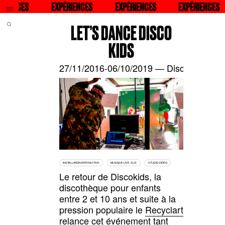
QU
RIENCES
RECHERCHER
EXPÉRIENCES
RECHERCHER
EXPÉRIENCES
RECHERCHER
EXPÉRIENCES
RECHE
LET’S DANCE DISCO
KIDS
27/11/2016-06/10/2019 — Discokids, Brux
INSTALLATION INTERACTIVE
MUSIQUE LIVE / DJS
STUDIO VIDÉO
Le retour de Discokids, la
discothèque pour enfants
entre 2 et 10 ans et suite à la
pression populaire le
Recyclart
relance cet événement tant