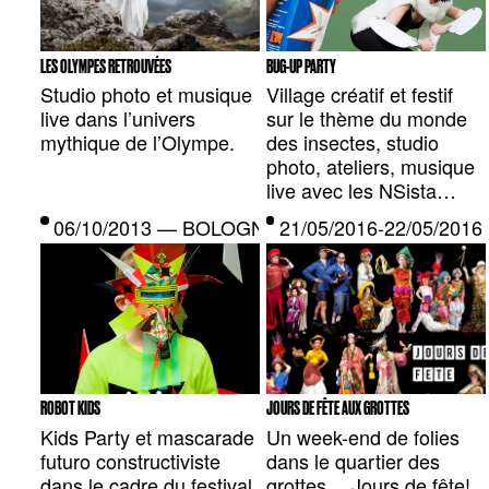
LES OLYMPES RETROUVÉES
BUG-UP PARTY
Studio photo et musique
Village créatif et festif
live dans l’univers
sur le thème du monde
mythique de l’Olympe.
des insectes, studio
photo, ateliers, musique
live avec les NSista…
06/10/2013 — BOLOGNE, IT
21/05/2016-22/05/20
ROBOT KIDS
JOURS DE FÊTE AUX GROTTES
Kids Party et mascarade
Un week-end de folies
futuro constructiviste
dans le quartier des
dans le cadre du festival
grottes… Jours de fête!