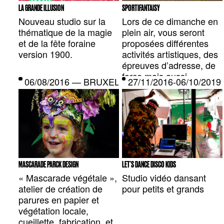
LA GRANDE ILLUSION
SPORTIFANTAISY
Nouveau studio sur la
Lors de ce dimanche en
thématique de la magie
plein air, vous seront
et de la fête foraine
proposées différentes
version 1900.
activités artistiques, des
épreuves d’adresse, de
force mais aussi
06/08/2016 — BRUXELLES, BE
27/11/2016-06/10/201
d’élégance, ainsi que
des sports amusants, le
tout sur de la musique
en coupé-décalé.
MASCARADE PARCK DESIGN
LET'S DANCE DISCO KIDS
« Mascarade végétale »,
Studio vidéo dansant
atelier de création de
pour petits et grands
parures en papier et
végétation locale,
cueillette, fabrication, et