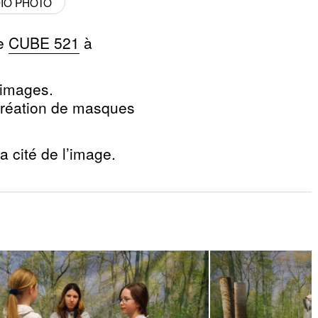
IO PHOTO
le
CUBE 521
à
 images.
création de masques
a cité de l’image.