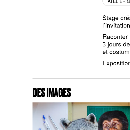
ATELIER 
Stage créa
l’invitati
Raconter 
3 jours d
et costum
Exposition
DES IMAGES