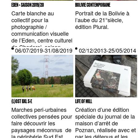
EDEN > SAISON 2019/20
BOLIVIE CONTEMPORAINE
Carte blanche au
Portrait de la Bolivie à
collectif pour la
l’aube du 21°siècle,
photographie /
édition Plural.
communication visuelle
de l’Eden, centre culturel
de Charleroi, saison
06/07/2019-31/08/2019 — BRUXELLES, BE
02/12/2013-25/05/201
2019-20.
(L)OST BXL S-E
LIFE OF MILL
Marches peri-urbaines
Création d’une édition
collectives pensées pour
spéciale du journal de la
faire découvrir les
maison d’arrêt de
paysages méconnus de
Poznan, réalisée avec et
la périphérie Sud Est
par les détenus et les