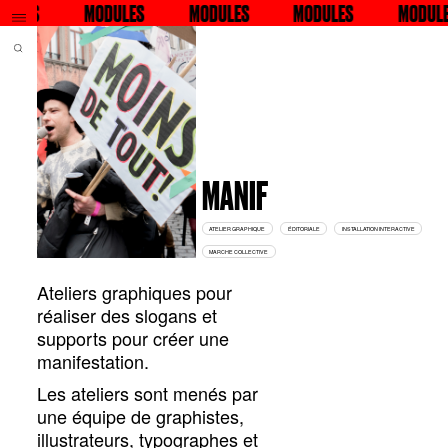
ULES
RECHERCHER
MODULES
RECHERCHER
MODULES
MODULES
RECHERCHER
MODULE
REC
MANIF
ATELIER GRAPHIQUE
ÉDITORIALE
INSTALLATION INTERACTIVE
MARCHE COLLECTIVE
Ateliers graphiques pour
réaliser des slogans et
supports pour créer une
manifestation.
Les ateliers sont menés par
une équipe de graphistes,
illustrateurs, typographes et