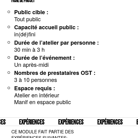
FICHE DE PROJET
Public cible :
Tout public
Capacité accueil public :
in(dé)fini
Durée de l’atelier par personne :
30 min à 3 h
Durée de l’événement :
Un après-midi
Nombres de prestataires OST :
3 à 10 personnes
Espace requis :
Atelier en intérieur
Manif en espace public
ES
EXPÉRIENCES
EXPÉRIENCES
EXPÉRIENCES
E
CE MODULE FAIT PARTIE DES
EXPÉRIENCES SUIVANTES: