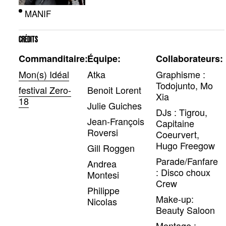
MANIF
CRÉDITS
Commanditaire:
Équipe:
Collaborateurs:
Mon(s) Idéal
Atka
Graphisme :
Todojunto, Mo
festival Zero-
Benoit Lorent
Xia
18
Julie Guiches
DJs : Tigrou,
Jean-François
Capitaine
Roversi
Coeurvert,
Hugo Freegow
Gill Roggen
Parade/Fanfare
Andrea
: Disco choux
Montesi
Crew
Philippe
Make-up:
Nicolas
Beauty Saloon
Montage :