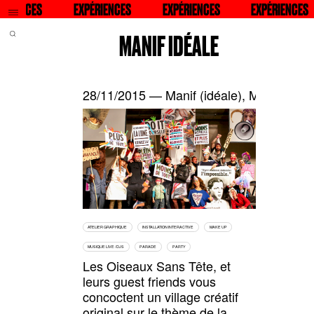
QU
RIENCES
RECHERCHER
EXPÉRIENCES
RECHERCHER
EXPÉRIENCES
RECHERCHER
EXPÉRIENCES
RECH
MANIF IDÉALE
28/11/2015 — Manif (idéale), Maison Fol
ATELIER GRAPHIQUE
INSTALLATION INTERACTIVE
MAKE UP
MUSIQUE LIVE / DJS
PARADE
PARTY
Les
Oiseaux Sans Tête
,
et
leurs guest friends vous
concoctent un village créatif
original sur le thème de la