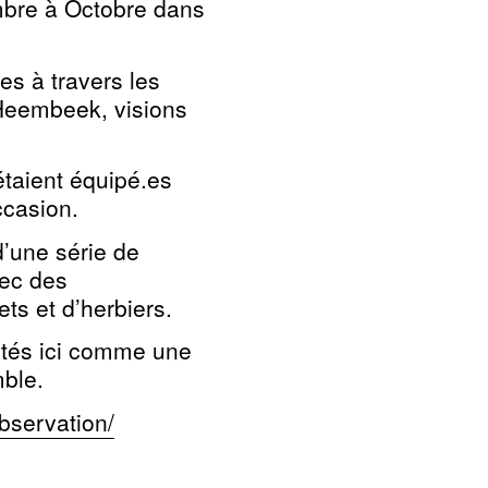
embre à Octobre dans
s à travers les
Heembeek, visions
étaient
équipé.es
ccasion.
d’une série de
vec des
ts et d’herbiers.
entés ici comme une
ble.
bservation/