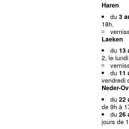
Haren
du
3 a
18h.
vernis
Laeken
du
13 
2, le lund
vernis
du
11 
vendredi 
Neder-O
du
22 
de 9h à 1
du
26 
jours de 