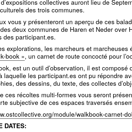
 d’expositions collectives auront lieu de Sept
 culturels des trois communes.
ux vous y présenteront un aperçu de ces balade
es des deux communes de Haren et Neder over 
es des
participant.es
.
es explorations, les marcheurs et marcheuses 
lk-book »
, un carnet de route concocté pour l’o
ok, est un outil d’observation, il est composé 
à laquelle les participant.es ont pu répondre a
ies, des dessins, du texte, des collectes d’obje
 de ces récoltes multi-formes vous seront prés
rte subjective de ces espaces traversés ensem
ww.ostcollective.org/module/walkbook-carnet-do
E DATES: