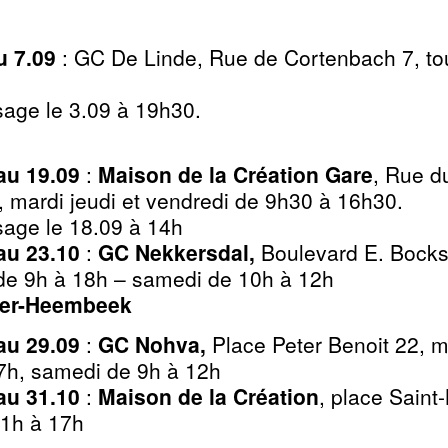
u 7.09
:
GC De Linde
, Rue de Cortenbach 7, to
sage le 3.09 à 19h30.
au 19.09
:
Maison de la Création Gare
, Rue d
i, mardi jeudi et vendredi de 9h30 à 16h30.
sage le 18.09 à 14h
au 23.10
:
GC Nekkersdal
,
Boulevard E. Bockst
de 9h à 18h – samedi de 10h à 12h
ver-Heembeek
au 29.09
:
GC Nohva
,
Place Peter Benoit 22, ma
7h, samedi de 9h à 12h
au 31.10
:
Maison de la Création
, place Saint
11h à 17h