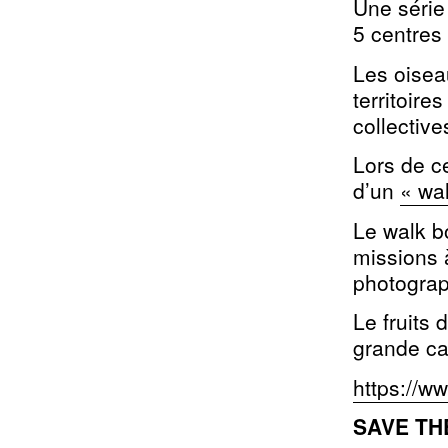
Une série
5 centres
Les oisea
territoir
collectiv
Lors de c
d’un
« wa
Le walk bo
missions 
photograph
Le fruits
grande ca
https://w
SAVE TH