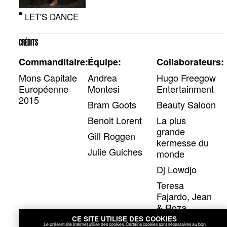
LET'S DANCE
CRÉDITS
Commanditaire:
Équipe:
Collaborateurs:
Mons Capitale
Andrea
Hugo Freegow
Européenne
Montesi
Entertainment
2015
Bram Goots
Beauty Saloon
Benoit Lorent
La plus
grande
Gill Roggen
kermesse du
Julie Guiches
monde
Dj Lowdjo
Teresa
Fajardo, Jean
& Roza
CE SITE UTILISE DES COOKIES
Le présent site Internet utilise des cookies. Certains cookies sont nécessaires au bon