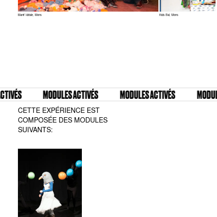
Manif Idéale, Mons
Kids Bal, Mons
IVÉS
MODULES ACTIVÉS
MODULES ACTIVÉS
MODULES
CETTE EXPÉRIENCE EST
COMPOSÉE DES MODULES
SUIVANTS: