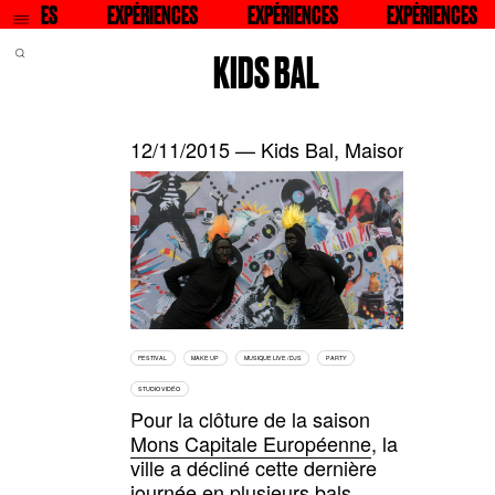
QU
IENCES
RECHERCHER
EXPÉRIENCES
RECHERCHER
EXPÉRIENCES
RECHERCHER
EXPÉRIENCES
RECHER
KIDS BAL
12/11/2015 — Kids Bal, Maison Folie, M
FESTIVAL
MAKE UP
MUSIQUE LIVE / DJS
PARTY
STUDIO VIDÉO
Pour la clôture de la saison
Mons Capitale Européenne
, la
ville a décliné cette dernière
journée en plusieurs bals