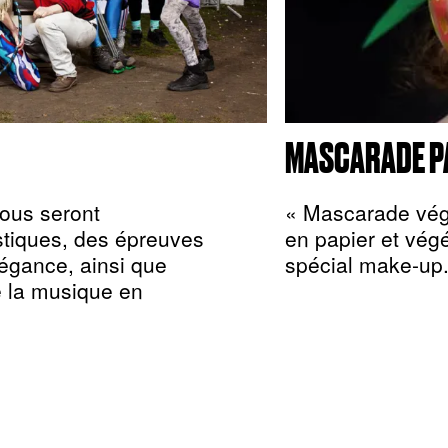
MASCARADE P
vous seront
« Mascarade végé
istiques, des épreuves
en papier et végét
légance, ainsi que
spécial make-up
e la musique en