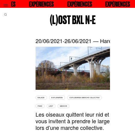
QU
ENCES
RECHERCHER
EXPÉRIENCES
RECHERCHER
EXPÉRIENCES
RECHERCHER
EXPÉRIENCES
RECHERC
(L)OST BXL N-E
20/06/2021-26/06/2021 — Haren-Vilvoord
BALADE
EXPLORATION
EXPLORATION / MARCHE COLLECTIVE
FOOD
LOST
MARCHE
Les oiseaux quittent leur nid et
vous invitent à prendre le large
lors d’une marche collective.