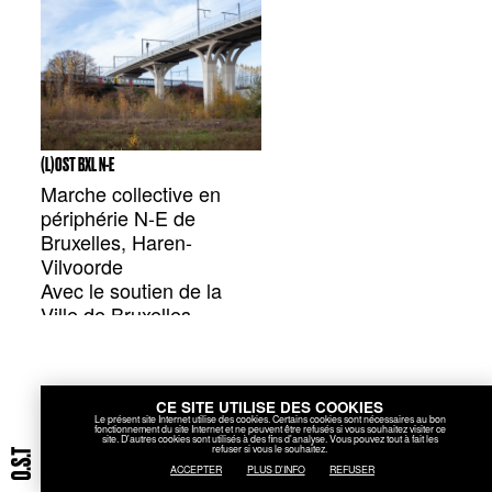
(L)OST BXL N-E
Marche collective en
périphérie N-E de
Bruxelles, Haren-
Vilvoorde
Avec le soutien de la
Ville de Bruxelles –
Urbanisme et Patrimoine
CE SITE UTILISE DES COOKIES
Le présent site Internet utilise des cookies. Certains cookies sont nécessaires au bon
fonctionnement du site Internet et ne peuvent être refusés si vous souhaitez visiter ce
site. D'autres cookies sont utilisés à des fins d'analyse. Vous pouvez tout à fait les
refuser si vous le souhaitez.
ACCEPTER
PLUS D'INFO
REFUSER