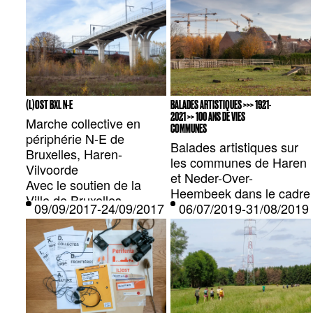
(L)OST BXL N-E
BALADES ARTISTIQUES >>> 1921-
2021 >> 100 ANS DE VIES
Marche collective en
COMMUNES
périphérie N-E de
Balades artistiques sur
Bruxelles, Haren-
les communes de Haren
Vilvoorde
et Neder-Over-
Avec le soutien de la
Heembeek dans le cadre
Ville de Bruxelles –
09/09/2017-24/09/2017 — BRUXELLES, BE
06/07/2019-31/08/201
de l’événement “1921-
Urbanisme et Patrimoine
2021:100 ANS DE VIES
«COMMUNES»”