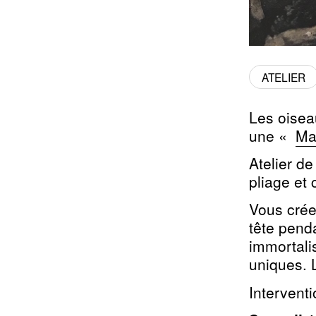
ATELIER
Les oisea
une «
Ma
Atelier d
pliage et
Vous crée
tête penda
immortali
uniques. 
Intervent