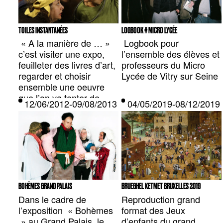
TOILES INSTANTANÉES
LOGBOOK # MICRO LYCÉE
« A la manière de … »
Logbook pour
c’est visiter une expo,
l’ensemble des élèves et
feuilleter des livres d’art,
professeurs du Micro
regarder et choisir
Lycée de Vitry sur Seine
ensemble une oeuvre
que l’on va tenter de
12/06/2012-09/08/2013 — PARIS, FR
04/05/2019-08/12/201
reproduire
collectivement et
fidèlement.
BOHÈMES GRAND PALAIS
BRUEGHEL KETMET BRUXELLES 2019
Dans le cadre de
Reproduction grand
l’exposition « Bohèmes
format des Jeux
» au Grand Palais, le
d’enfants du grand