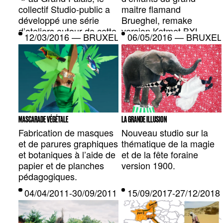
collectif Studio-public a
maitre flamand
développé une série
Brueghel, remake
d’ateliers autour de cette
version Ketmet BXL
12/03/2016 — BRUXELLES, BE
06/05/2016 — BRUXEL
exposition.
2019.
MASCARADE VÉGÉTALE
LA GRANDE ILLUSION
Fabrication de masques
Nouveau studio sur la
et de parures graphiques
thématique de la magie
et botaniques à l’aide de
et de la fête foraine
papier et de planches
version 1900.
pédagogiques.
04/04/2011-30/09/2011 — PERPIGNAN, FR
15/09/2017-27/12/20