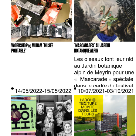
WORKSHOP @ MUDAM "MUSÉE
"MASCARADES" AU JARDIN
PORTABLE"
BOTANIQUE ALPIN
Les oiseaux font leur nid
au Jardin botanique
alpin de Meyrin pour une
« Mascarade » spéciale
dans le cadre du festival
14/05/2022-15/05/2022 — FAMILY OF MAN MU
10/07/2021-03/10/20
” l’été au jardin”.