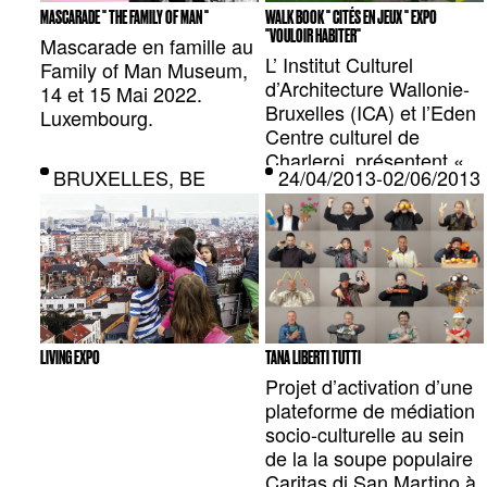
MASCARADE " THE FAMILY OF MAN "
WALK BOOK " CITÉS EN JEUX " EXPO
"VOULOIR HABITER"
Mascarade en famille au
L’ Institut Culturel
Family of Man Museum,
d’Architecture Wallonie-
14 et 15 Mai 2022.
Bruxelles (ICA) et l’Eden
Luxembourg.
Centre culturel de
Charleroi, présentent «
BRUXELLES, BE
24/04/2013-02/06/20
L’architecture monte
dans les tours » du 15
septembre au 3 octobre
2021.
LIVING EXPO
TANA LIBERTI TUTTI
Projet d’activation d’une
plateforme de médiation
socio-culturelle au sein
de la la soupe populaire
Caritas di San Martino à