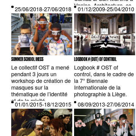
Venise. Architecture, co-
25/06/2018-27/06/2018 — BRUXELLES, BE
01/12/2009-25/04/20
construction, action
culturelle au programme.
SUMMER SCHOOL IHECS
LOGBOOK # (OUT) OF CONTROL
Le collectif OST a mené
Logbook # OST of
pendant 3 jours un
control, dans le cadre de
workshop de création de
la 7° Biennale
masques sur la
Internationale de la
thématique de l’identité
photographie à Liège.
et de la mixité.
01/01/2015-18/12/2015 — BRUXELLES, BE
08/09/2013-27/06/201