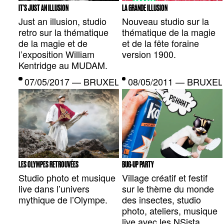
IT’S JUST AN ILLUSION
LA GRANDE ILLUSION
Just an illusion, studio
Nouveau studio sur la
retro sur la thématique
thématique de la magie
de la magie et de
et de la fête foraine
l’exposition William
version 1900.
Kentridge au MUDAM.
07/05/2017 — BRUXELLES, BE
08/05/2011 — BRUXEL
LES OLYMPES RETROUVÉES
BUG-UP PARTY
Studio photo et musique
Village créatif et festif
live dans l’univers
sur le thème du monde
mythique de l’Olympe.
des insectes, studio
photo, ateliers, musique
live avec les NSista…