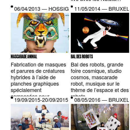
06/04/2013 — HOSSIGEN, LU
11/05/2014 — BRUXEL
MASCARADE ANIMAL
BAL DES ROBOTS
Fabrication de masques
Bal des robots, grande
et parures de créatures
foire cosmique, studio
hybrides à l’aide de
cosmos, mascarade
planches graphiques
robot, musique sur le
spécialement
thème de l’espace et des
composées pour
robots.
19/09/2015-20/09/2015 — SAINT-DENIS, FR
08/05/2016 — BRUXEL
l’occasion.