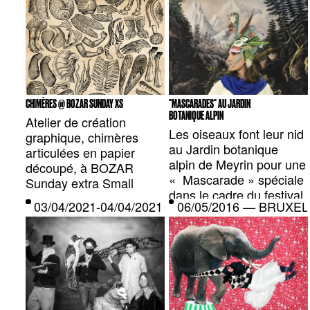
CHIMÈRES @ BOZAR SUNDAY XS
"MASCARADES" AU JARDIN
BOTANIQUE ALPIN
Atelier de création
Les oiseaux font leur nid
graphique, chimères
au Jardin botanique
articulées en papier
alpin de Meyrin pour une
découpé, à BOZAR
« Mascarade » spéciale
Sunday extra Small
dans le cadre du festival
03/04/2021-04/04/2021 — LUXEMBOURG, LU
06/05/2016 — BRUXEL
” l’été au jardin”.