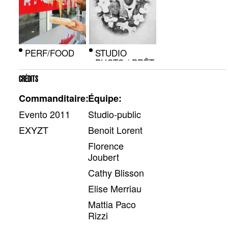
PERF/FOOD
STUDIO
PHOTO / PRÊT
À PORTER
CRÉDITS
Commanditaire:
Équipe:
Evento 2011
Studio-public
EXYZT
Benoit Lorent
Florence
Joubert
Cathy Blisson
Elise Merriau
Mattia Paco
Rizzi