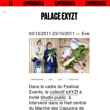
QU
CES
RECHERCHER
EXPÉRIENCES
RECHERCHER
EXPÉRIENCES
RECHERCHER
EXPÉRIENCES
RECHERCHE
PALACE EXYZT
03/10/2011-23/10/2011 — Evento, Borde
CRÉATION SONORE
FOOD
PARTY
STUDIO PHOTO
Dans le cadre du Festival
Evento,
le
collectif eXYZt
à
invité
Studio-public
à
intervenir dans le Hall central
du Marché des Capucins de