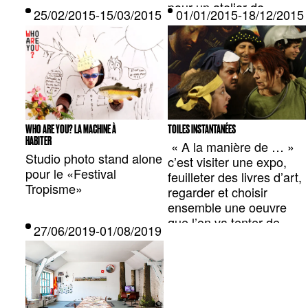
pour un atelier de
25/02/2015-15/03/2015 — MONTPELIER, FR
01/01/2015-18/12/201
création de masques
composés de multiples
visages.
WHO ARE YOU? LA MACHINE À
TOILES INSTANTANÉES
HABITER
« A la manière de … »
Studio photo stand alone
c’est visiter une expo,
pour le «Festival
feuilleter des livres d’art,
Tropisme»
regarder et choisir
ensemble une oeuvre
que l’on va tenter de
27/06/2019-01/08/2019 — BRUXELLES, BE
reproduire
collectivement et
fidèlement.