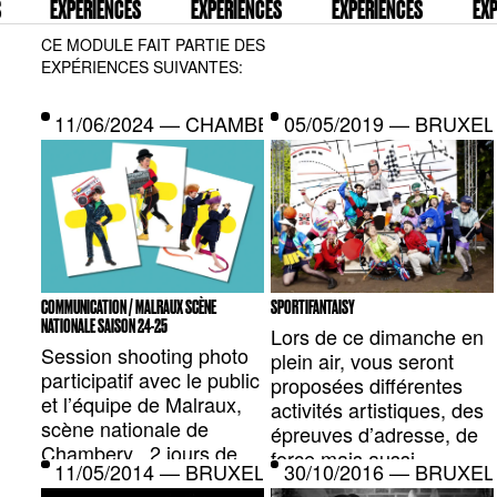
EXPÉRIENCES
EXPÉRIENCES
EXPÉRIENCES
EXPÉR
CE MODULE FAIT PARTIE DES
EXPÉRIENCES SUIVANTES:
11/06/2024 — CHAMBERY
05/05/2019 — BRUXEL
COMMUNICATION / MALRAUX SCÈNE
SPORTIFANTAISY
NATIONALE SAISON 24-25
Lors de ce dimanche en
Session shooting photo
plein air, vous seront
participatif avec le public
proposées différentes
et l’équipe de Malraux,
activités artistiques, des
scène nationale de
épreuves d’adresse, de
Chambery , 2 jours de
force mais aussi
11/05/2014 — BRUXELLES, BE
30/10/2016 — BRUXEL
studio pour alimenter la
d’élégance, ainsi que