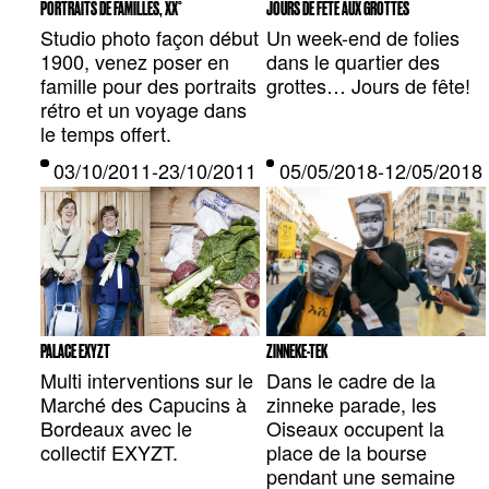
PORTRAITS DE FAMILLES, XX°
JOURS DE FÊTE AUX GROTTES
Studio photo façon début
Un week-end de folies
1900, venez poser en
dans le quartier des
famille pour des portraits
grottes… Jours de fête!
rétro et un voyage dans
le temps offert.
03/10/2011-23/10/2011 — BORDEAUX, FR
05/05/2018-12/05/201
PALACE EXYZT
ZINNEKE-TEK
Multi interventions sur le
Dans le cadre de la
Marché des Capucins à
zinneke parade, les
Bordeaux avec le
Oiseaux occupent la
collectif EXYZT.
place de la bourse
pendant une semaine