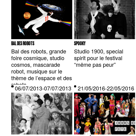
nouvelle identité visuelle
des sports amusants, le
développée par l’agence
tout sur de la musique
Signélazer .
en coupé-décalé.
BAL DES ROBOTS
SPOOKY
Bal des robots, grande
Studio 1900, special
foire cosmique, studio
spirit pour le festival
cosmos, mascarade
“même pas peur”
robot, musique sur le
thème de l’espace et des
robots.
06/07/2013-07/07/2013 — CLERVAUX, LU
21/05/2016-22/05/20