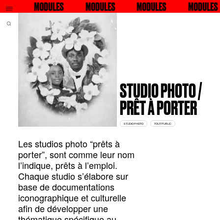
QU
S
RECHERCHER
MODULES
RECHERCHER
MODULES
MODULES
RECHERCHER
MODULES
RECHERC
STUDIO PHOTO /
PRÊT À PORTER
STUDIO PHOTO
TOUT PUBLIC
Les studios photo “prêts à
porter”, sont comme leur nom
l’indique, prêts à l’emploi.
Chaque studio s’élabore sur
base de documentations
iconographique et culturelle
afin de développer une
thématique spécifique au