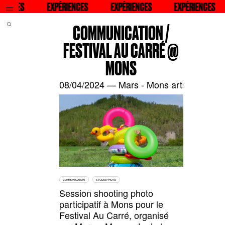
QU
ENCES
RECHERCHER
EXPÉRIENCES
RECHERCHER
EXPÉRIENCES
RECHERCHER
EXPÉRIENCES
RECHERC
COMMUNICATION /
FESTIVAL AU CARRÉ @
MONS
08/04/2024 — Mars - Mons arts de la sc
COMMUNICATION
STUDIO PHOTO
Session shooting photo
participatif à Mons pour le
Festival Au Carré
, organisé