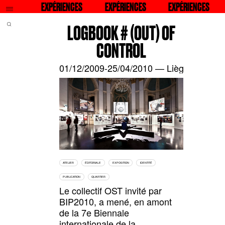
Q
ES
ECHERCHER
EXPÉRIENCES
RECHERCHER
EXPÉRIENCES
RECHERCHER
EXPÉRIENCES
RECHERCHER
E
LOGBOOK # (OUT) OF
CONTROL
01/12/2009-25/04/2010 — Liège, Be, 7° B
ATELIER
ÉDITORIALE
EXPOSITION
IDENTITÉ
PUBLICATION
QUARTIER
Le collectif OST invité par
BIP2010, a mené, en amont
de la 7e Biennale
internationale de la