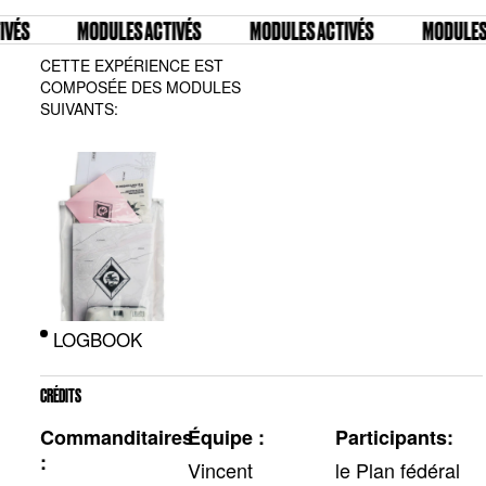
S
MODULES ACTIVÉS
MODULES ACTIVÉS
MODULES ACT
CETTE EXPÉRIENCE EST
COMPOSÉE DES MODULES
SUIVANTS:
LOGBOOK
CRÉDITS
Commanditaires
Équipe :
Participants:
:
Vincent
le Plan fédéral