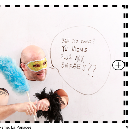
pisme, La Panacée
WH