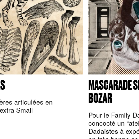
XS
MASCARADE SP
BOZAR
ères articulées en
extra Small
Pour le Family D
concocté un “ate
Dadaistes à expér