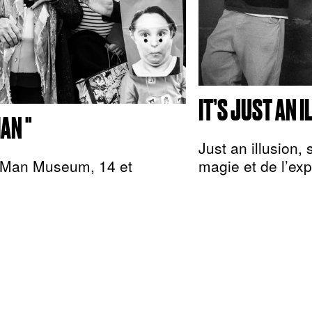
IT’S JUST AN 
AN "
Just an illusion, 
f Man Museum, 14 et
magie et de l’ex