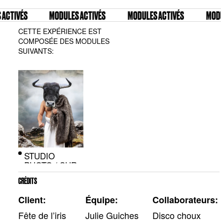
CTIVÉS
MODULES ACTIVÉS
MODULES ACTIVÉS
MODUL
CETTE EXPÉRIENCE EST
COMPOSÉE DES MODULES
SUIVANTS:
STUDIO
PHOTO / SUR
MESURE
CRÉDITS
Client:
Équipe:
Collaborateurs:
Fête de l’iris
Julie Guiches
Disco choux