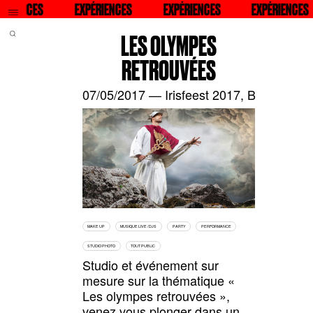
QU
RIENCES
RECHERCHER
EXPÉRIENCES
RECHERCHER
EXPÉRIENCES
RECHERCHER
EXPÉRIENCES
RECH
LES OLYMPES
RETROUVÉES
07/05/2017 — Irisfeest 2017, Bruxelles, 
MAKE UP
MUSIQUE LIVE / DJS
PARTY
PERFORMANCE
STUDIO PHOTO
TOUT PUBLIC
Studio et événement sur
mesure sur la thématique «
Les olympes retrouvées »,
venez vous plonger dans un