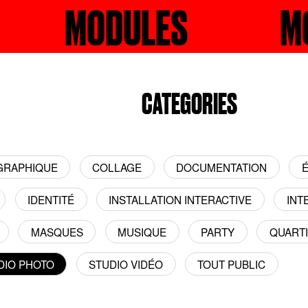
RCHER
DULES
RECHERC
MODULES
CATEGORIES
 GRAPHIQUE
COLLAGE
DOCUMENTATION
É
IDENTITÉ
INSTALLATION INTERACTIVE
INT
MASQUES
MUSIQUE
PARTY
QUART
DIO PHOTO
STUDIO VIDÉO
TOUT PUBLIC