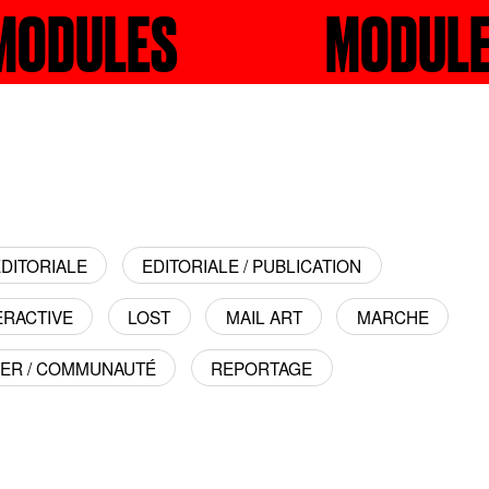
DULES
RECHERCHER
MODULES
REC
DITORIALE
EDITORIALE / PUBLICATION
ERACTIVE
LOST
MAIL ART
MARCHE
IER / COMMUNAUTÉ
REPORTAGE