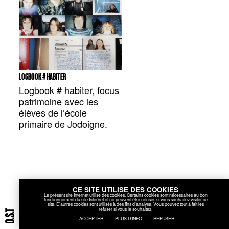
LOGBOOK # HABITER
Logbook # habiter, focus
patrimoine avec les
élèves de l’école
primaire de Jodoigne.
CE SITE UTILISE DES COOKIES
Le présent site Internet utilise des cookies. Certains cookies sont nécessaires au bon
fonctionnement du site Internet et ne peuvent être refusés si vous souhaitez visiter ce
site. D'autres cookies sont utilisés à des fins d'analyse. Vous pouvez tout à fait les
refuser si vous le souhaitez.
ACCEPTER
PLUS D'INFO
REFUSER