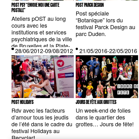
POST PSY “ENVOIE MOI UNE CARTE
POST PARCK DESIGN
POSTALE”
Post spéciale
Ateliers pOST au long
“Botanique” lors du
cours avec les
festival Parck Design au
institutions et services
parc Duden.
psychiatriques de la ville
de Bruxelles et la Plate-
28/06/2012-09/08/2012 — BRUXELLES, BE
21/05/2016-22/05/20
forme de Concertation
pour la Santé Mentale.
POST HOLIDAYS
JOURS DE FÊTE AUX GROTTES
Rdv avec les facteurs
Un week-end de folies
d’amour tous les jeudis
dans le quartier des
de l’été dans le cadre du
grottes… Jours de fête!
festival Holidays au
Recyclart.