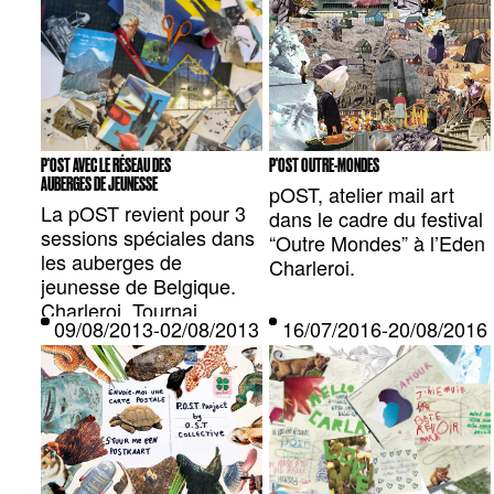
P'OST AVEC LE RÉSEAU DES
P'OST OUTRE-MONDES
AUBERGES DE JEUNESSE
pOST, atelier mail art
La pOST revient pour 3
dans le cadre du festival
sessions spéciales dans
“Outre Mondes” à l’Eden
les auberges de
Charleroi.
jeunesse de Belgique.
Charleroi, Tournai,
09/08/2013-02/08/2013 — BRUXELLES, BE
16/07/2016-20/08/201
Bruxelles.