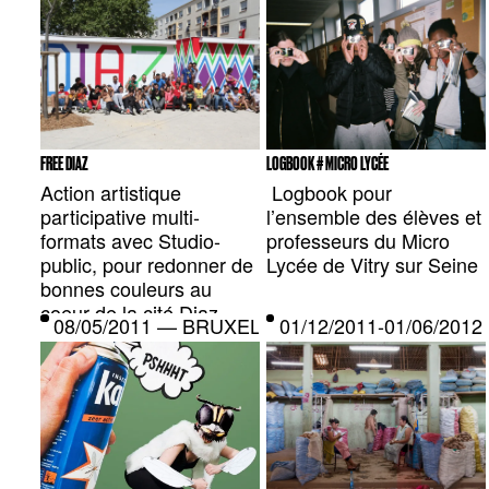
FREE DIAZ
LOGBOOK # MICRO LYCÉE
Action artistique
Logbook pour
participative multi-
l’ensemble des élèves et
formats avec Studio-
professeurs du Micro
public, pour redonner de
Lycée de Vitry sur Seine
bonnes couleurs au
coeur de la cité Diaz.
08/05/2011 — BRUXELLES, BE
01/12/2011-01/06/201
Construction de
mobiliers, fresques,
studio photo,
interventions
photo/graphiques grand
format, fiestas,
exposition…